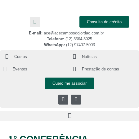
Consulta de crédito
E-mail:
ace@acecamposdojordao.com.br
Telefone:
(12) 3664-3925
WhatsApp:
(12) 97407-5003
Cursos
Notícias
Eventos
Prestação de contas
Quero me associar