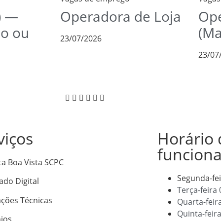
) —
Operadora de Loja
Ope
io ou
(Ma
23/07/2026
23/07
viços
Horário 
funcion
ta Boa Vista SCPC
Segunda-fe
cado Digital
Terça-feira
ações Técnicas
Quarta-feir
Quinta-feir
ios