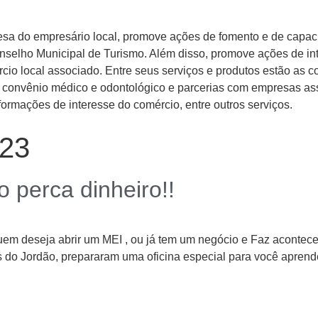
esa do empresário local, promove ações de fomento e de capaci
elho Municipal de Turismo. Além disso, promove ações de int
io local associado. Entre seus serviços e produtos estão as co
ão, convênio médico e odontológico e parcerias com empresas 
ormações de interesse do comércio, entre outros serviços.
023
o perca dinheiro!!
 deseja abrir um MEI , ou já tem um negócio e Faz acontecer n
o Jordão, prepararam uma oficina especial para você aprender