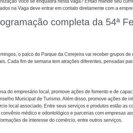
zação Você se enquadra nesta vaga? Então mande seu currícu
ados na Vaga deve entrar em contato diretamente com a empre
 programação completa da 54ª F
mingos, o palco do Parque da Cerejeira vai receber grupos de d
mais. Cada fim de semana tem atrações diferentes, pensadas par
esa do empresário local, promove ações de fomento e de capaci
elho Municipal de Turismo. Além disso, promove ações de int
io local associado. Entre seus serviços e produtos estão as co
ão, convênio médico e odontológico e parcerias com empresas 
ormações de interesse do comércio, entre outros serviços.