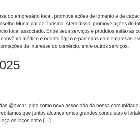
esa do empresário local, promove ações de fomento e de capaci
elho Municipal de Turismo. Além disso, promove ações de int
io local associado. Entre seus serviços e produtos estão as co
ão, convênio médico e odontológico e parcerias com empresas 
ormações de interesse do comércio, entre outros serviços.
2025
indas @avcar_oleo como nova associada da nossa comunidade
Acreditamos que juntos alcançaremos grandes conquistas e forta
leça os laços entre […]