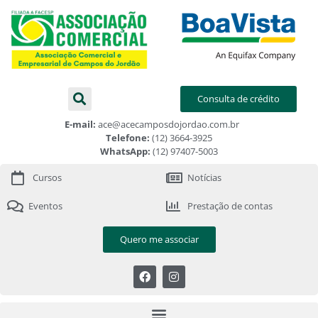
Consulta de crédito
E-mail:
ace@acecamposdojordao.com.br
Telefone:
(12) 3664-3925
WhatsApp:
(12) 97407-5003
Cursos
Notícias
Eventos
Prestação de contas
Quero me associar