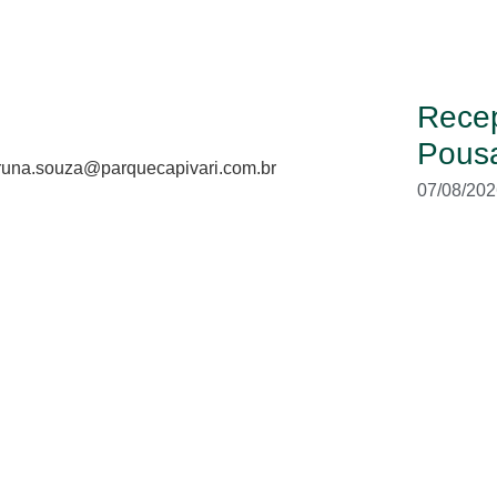
Recep
Pous
 bruna.souza@parquecapivari.com.br
07/08/202