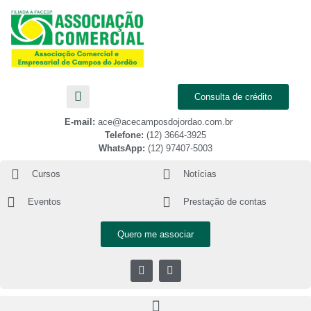
Consulta de crédito
E-mail:
ace@acecamposdojordao.com.br
Telefone:
(12) 3664-3925
WhatsApp:
(12) 97407-5003
Cursos
Notícias
Eventos
Prestação de contas
Quero me associar