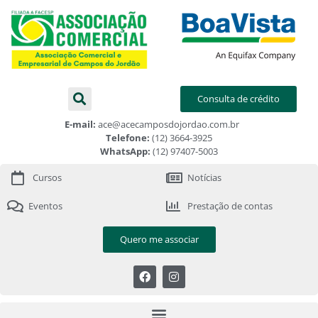
Consulta de crédito
E-mail:
ace@acecamposdojordao.com.br
Telefone:
(12) 3664-3925
WhatsApp:
(12) 97407-5003
Cursos
Notícias
Eventos
Prestação de contas
Quero me associar