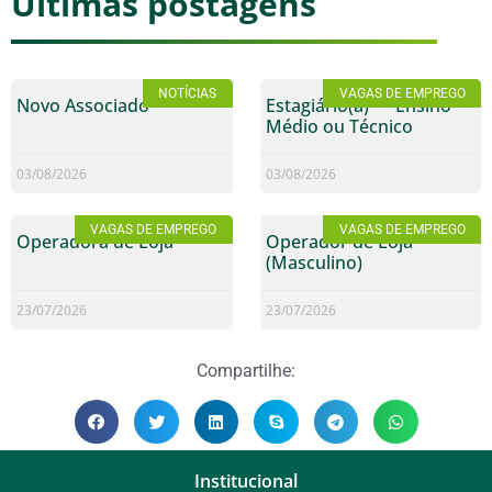
Últimas postagens
NOTÍCIAS
VAGAS DE EMPREGO
Novo Associado
Estagiário(a) — Ensino
Médio ou Técnico
03/08/2026
03/08/2026
VAGAS DE EMPREGO
VAGAS DE EMPREGO
Operadora de Loja
Operador de Loja
(Masculino)
23/07/2026
23/07/2026
Compartilhe:
Institucional