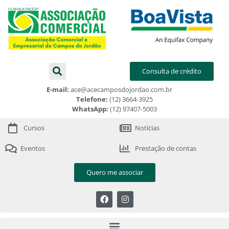
Consulta de crédito
E-mail:
ace@acecamposdojordao.com.br
Telefone:
(12) 3664-3925
WhatsApp:
(12) 97407-5003
Cursos
Notícias
Eventos
Prestação de contas
Quero me associar