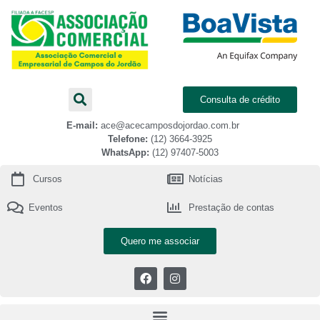
Consulta de crédito
E-mail:
ace@acecamposdojordao.com.br
Telefone:
(12) 3664-3925
WhatsApp:
(12) 97407-5003
Cursos
Notícias
Eventos
Prestação de contas
Quero me associar