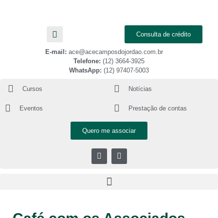
Consulta de crédito
E-mail:
ace@acecamposdojordao.com.br
Telefone:
(12) 3664-3925
WhatsApp:
(12) 97407-5003
Cursos
Notícias
Eventos
Prestação de contas
Quero me associar