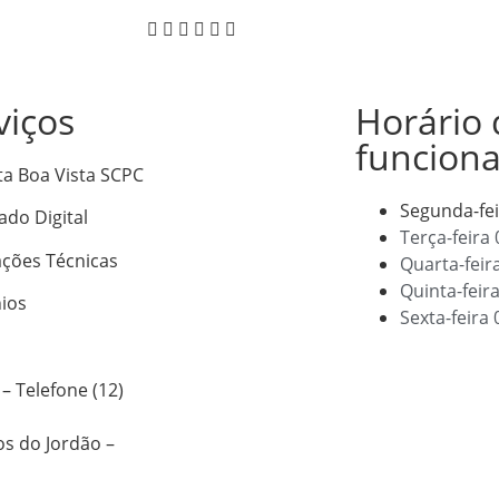
viços
Horário 
funcion
ta Boa Vista SCPC
Segunda-fe
cado Digital
Terça-feira
ações Técnicas
Quarta-feir
Quinta-feir
ios
Sexta-feira
– Telefone (12)
os do Jordão –