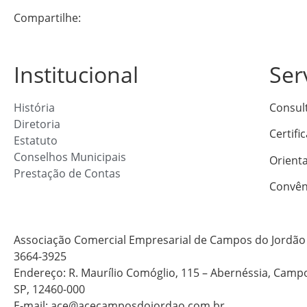
Compartilhe:
Institucional
Ser
História
Consul
Diretoria
Certifi
Estatuto
Conselhos Municipais
Orient
Prestação de Contas
Convên
Associação Comercial Empresarial de Campos do Jordão 
3664-3925
Endereço: R. Maurílio Comóglio, 115 – Abernéssia, Camp
SP, 12460-000
E-mail: ace@acecamposdojordao.com.br