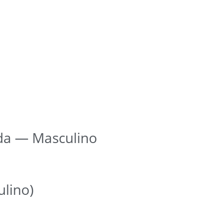
da — Masculino
lino)