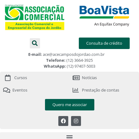
Consulta de crédito
E-mail:
ace@acecamposdojordao.com.br
Telefone:
(12) 3664-3925
WhatsApp:
(12) 97407-5003
Cursos
Notícias
Eventos
Prestação de contas
Quero me associar