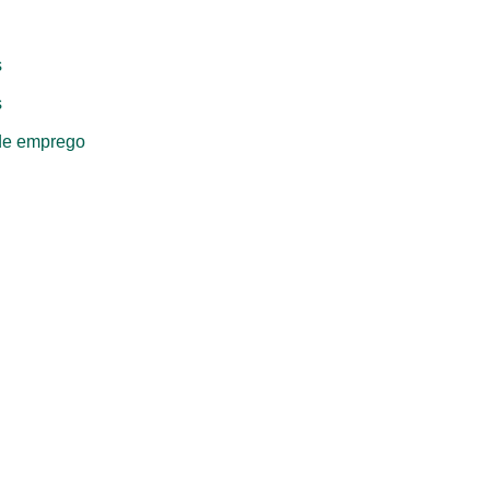
s
s
de emprego