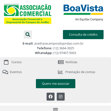
Consulta de crédito
E-mail:
ace@acecamposdojordao.com.br
Telefone:
(12) 3664-3925
WhatsApp:
(12) 97407-5003
Cursos
Notícias
Eventos
Prestação de contas
Quero me associar