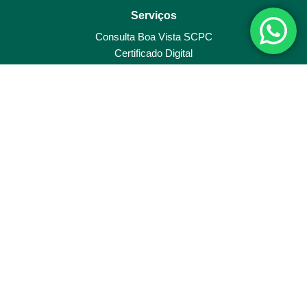
Serviços
Consulta Boa Vista SCPC
Certificado Digital
Orientações Técnicas
Convênios
Horário de funcionamento
Segunda-feira
07:50 - 17:30
Terça-feira
07:50 - 17:30
Quarta-feira
07:50 - 17:30
Quinta-feira
07:50 - 17:30
Sexta-feira
07:50 - 17:30
Associação Comercial Empresarial de Campos do Jordão – Telefone (12) 3664-3925
Endereço: R. Maurílio Comóglio, 115 – Abernéssia, Campos do Jordão – SP, 12460-
000
E-mail: ace@acecamposdojordao.com.br