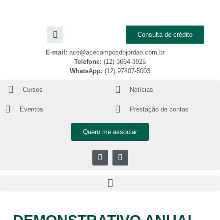
Consulta de crédito
E-mail:
ace@acecamposdojordao.com.br
Telefone:
(12) 3664-3925
WhatsApp:
(12) 97407-5003
Cursos
Notícias
Eventos
Prestação de contas
Quero me associar