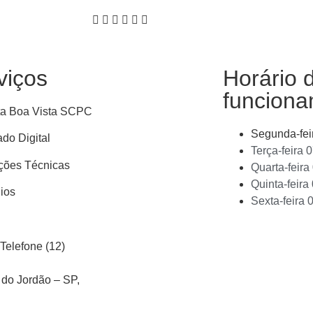
viços
Horário 
funcion
ta Boa Vista SCPC
Segunda-fei
ado Digital
Terça-feira
0
ções Técnicas
Quarta-feira
Quinta-feira
ios
Sexta-feira
0
Telefone (12)
 do Jordão – SP,