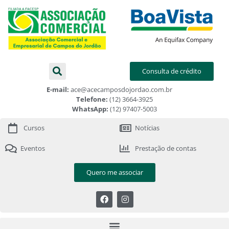
Consulta de crédito
E-mail:
ace@acecamposdojordao.com.br
Telefone:
(12) 3664-3925
WhatsApp:
(12) 97407-5003
Cursos
Notícias
Eventos
Prestação de contas
Quero me associar