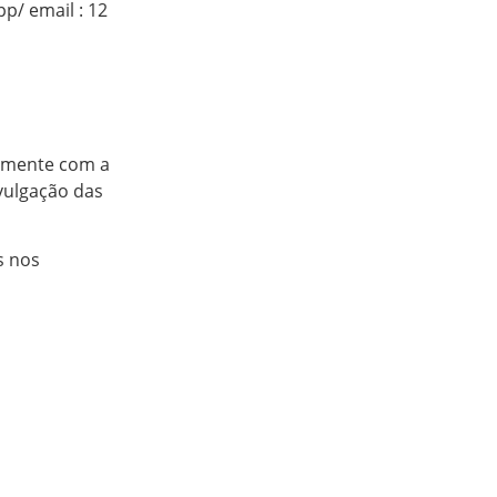
p/ email : 12
tamente com a
vulgação das
s nos