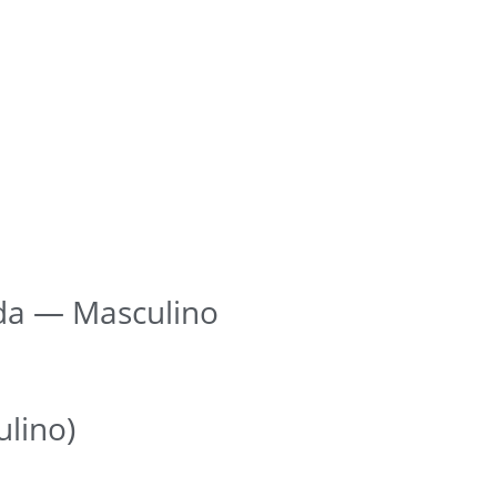
da — Masculino
lino)