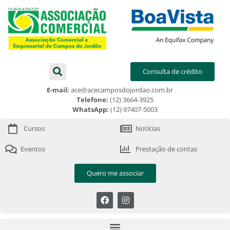
Consulta de crédito
E-mail:
ace@acecamposdojordao.com.br
Telefone:
(12) 3664-3925
WhatsApp:
(12) 97407-5003
Cursos
Notícias
Eventos
Prestação de contas
Quero me associar