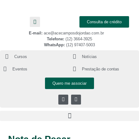
Consulta de crédito
E-mail:
ace@acecamposdojordao.com.br
Telefone:
(12) 3664-3925
WhatsApp:
(12) 97407-5003
Cursos
Notícias
Eventos
Prestação de contas
Quero me associar