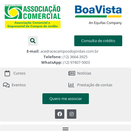
Consulta de crédito
E-mail:
ace@acecamposdojordao.com.br
Telefone:
(12) 3664-3925
WhatsApp:
(12) 97407-5003
Cursos
Notícias
Eventos
Prestação de contas
Quero me associar