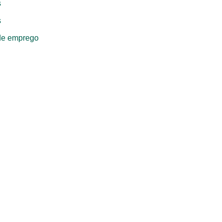
s
s
de emprego