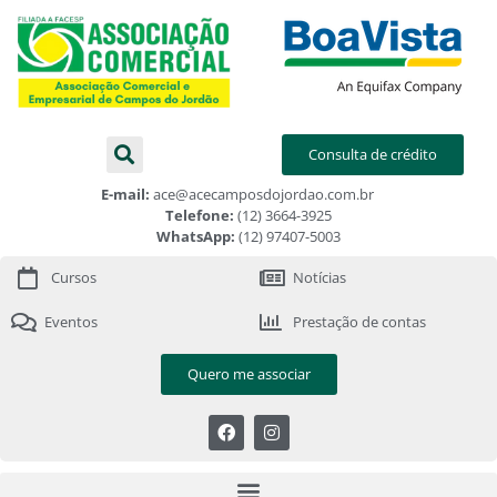
Consulta de crédito
E-mail:
ace@acecamposdojordao.com.br
Telefone:
(12) 3664-3925
WhatsApp:
(12) 97407-5003
Cursos
Notícias
Eventos
Prestação de contas
Quero me associar