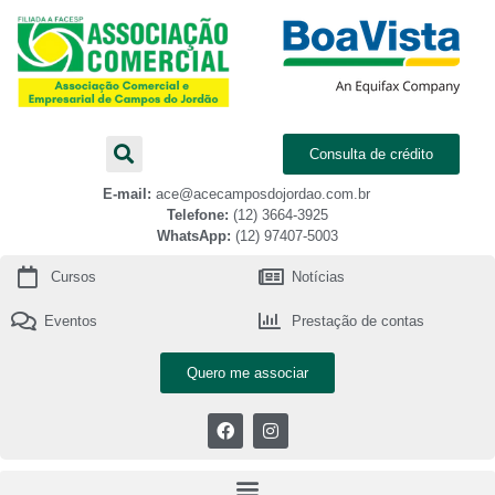
Consulta de crédito
E-mail:
ace@acecamposdojordao.com.br
Telefone:
(12) 3664-3925
WhatsApp:
(12) 97407-5003
Cursos
Notícias
Eventos
Prestação de contas
Quero me associar