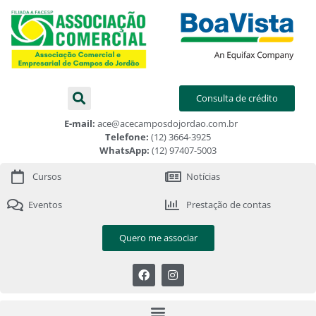
Consulta de crédito
E-mail:
ace@acecamposdojordao.com.br
Telefone:
(12) 3664-3925
WhatsApp:
(12) 97407-5003
Cursos
Notícias
Eventos
Prestação de contas
Quero me associar