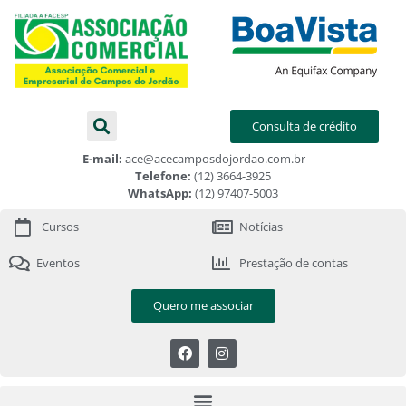
Consulta de crédito
E-mail:
ace@acecamposdojordao.com.br
Telefone:
(12) 3664-3925
WhatsApp:
(12) 97407-5003
Cursos
Notícias
Eventos
Prestação de contas
Quero me associar