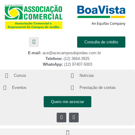
Consulta de crédito
E-mail:
ace@acecamposdojordao.com.br
Telefone:
(12) 3664-3925
WhatsApp:
(12) 97407-5003
Cursos
Notícias
Eventos
Prestação de contas
Quero me associar