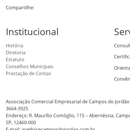
Compartilhe:
Institucional
Ser
História
Consul
Diretoria
Certifi
Estatuto
Conselhos Municipais
Orient
Prestação de Contas
Convên
Associação Comercial Empresarial de Campos do Jordão 
3664-3925
Endereço: R. Maurílio Comóglio, 115 – Abernéssia, Camp
SP, 12460-000
E-mail: ace@acecamposdojordao.com.br