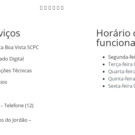
viços
Horário 
funcion
ta Boa Vista SCPC
Segunda-fe
cado Digital
Terça-feira
ações Técnicas
Quarta-feir
Quinta-feir
ios
Sexta-feira
– Telefone (12)
os do Jordão –