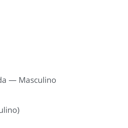
da — Masculino
lino)