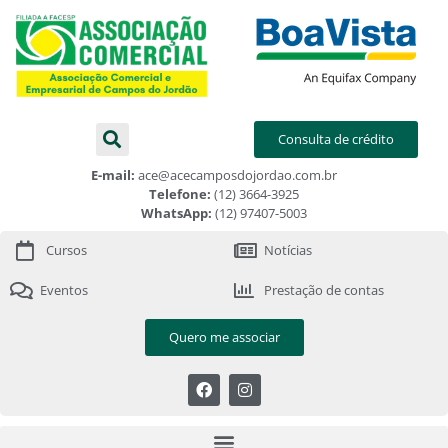
Consulta de crédito
E-mail:
ace@acecamposdojordao.com.br
Telefone:
(12) 3664-3925
WhatsApp:
(12) 97407-5003
Cursos
Notícias
Eventos
Prestação de contas
Quero me associar