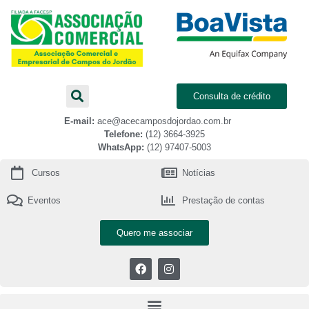
Consulta de crédito
E-mail:
ace@acecamposdojordao.com.br
Telefone:
(12) 3664-3925
WhatsApp:
(12) 97407-5003
Cursos
Notícias
Eventos
Prestação de contas
Quero me associar