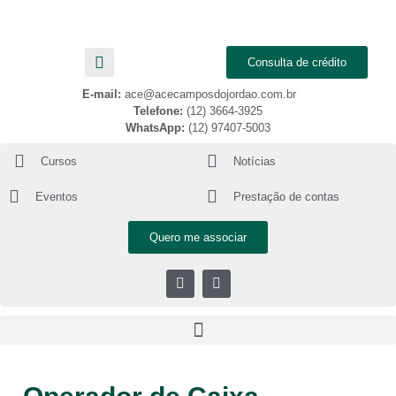
Consulta de crédito
E-mail:
ace@acecamposdojordao.com.br
Telefone:
(12) 3664-3925
WhatsApp:
(12) 97407-5003
Cursos
Notícias
Eventos
Prestação de contas
Quero me associar