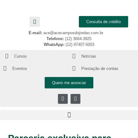
Consulta de crédito
E-mail:
ace@acecamposdojordao.com.br
Telefone:
(12) 3664-3925
WhatsApp:
(12) 97407-5003
Cursos
Notícias
Eventos
Prestação de contas
Quero me associar