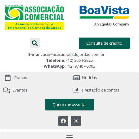
Consulta de crédito
E-mail:
ace@acecamposdojordao.com.br
Telefone:
(12) 3664-3925
WhatsApp:
(12) 97407-5003
Cursos
Notícias
Eventos
Prestação de contas
Quero me associar