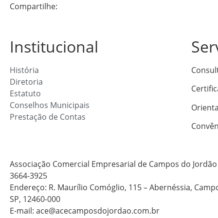
Compartilhe:
Institucional
Ser
História
Consul
Diretoria
Certifi
Estatuto
Conselhos Municipais
Orient
Prestação de Contas
Convên
Associação Comercial Empresarial de Campos do Jordão 
3664-3925
Endereço: R. Maurílio Comóglio, 115 – Abernéssia, Camp
SP, 12460-000
E-mail: ace@acecamposdojordao.com.br