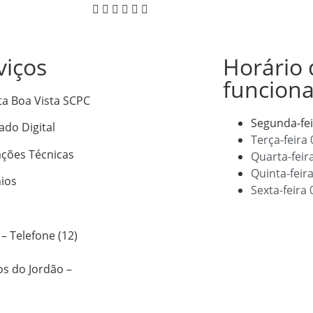
viços
Horário 
funcion
ta Boa Vista SCPC
Segunda-fe
cado Digital
Terça-feira
ações Técnicas
Quarta-feir
Quinta-feir
ios
Sexta-feira
– Telefone (12)
os do Jordão –