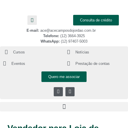
Consulta de crédito
E-mail:
ace@acecamposdojordao.com.br
Telefone:
(12) 3664-3925
WhatsApp:
(12) 97407-5003
Cursos
Notícias
Eventos
Prestação de contas
Quero me associar