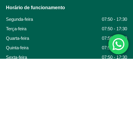
Horário de funcionamento
Segunda-feira
07:50 - 17:30
Terça-feira
07:50 - 17:30
Quarta-feira
07:50 - 17:30
Quinta-feira
07:50 - 17:30
Sexta-feira
07:50 - 17:30
Associação Comercial Empresarial de Campos do Jordão – Telefone (12) 3664-3925
Endereço: R. Maurílio Comóglio, 115 – Abernéssia, Campos do Jordão – SP, 12460-
000
E-mail: ace@acecamposdojordao.com.br
Desenvolvido por: