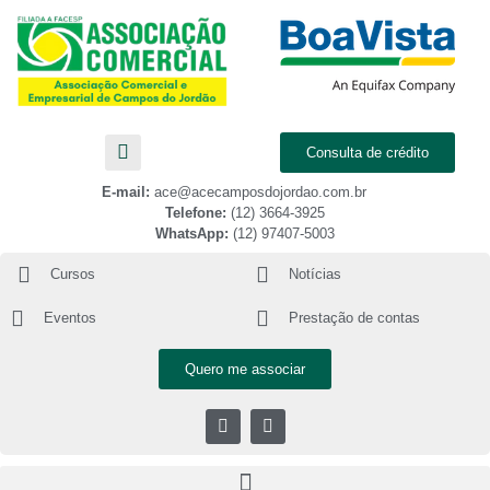
Consulta de crédito
E-mail:
ace@acecamposdojordao.com.br
Telefone:
(12) 3664-3925
WhatsApp:
(12) 97407-5003
Cursos
Notícias
Eventos
Prestação de contas
Quero me associar