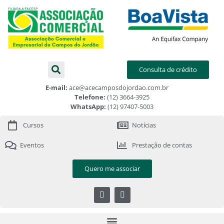
Consulta de crédito
E-mail:
ace@acecamposdojordao.com.br
Telefone:
(12) 3664-3925
WhatsApp:
(12) 97407-5003
Cursos
Notícias
Eventos
Prestação de contas
Quero me associar